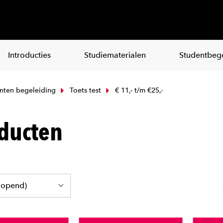
Introducties
Studiematerialen
Studentbege
nten begeleiding
Toets test
€ 11,- t/m €25,-
ducten