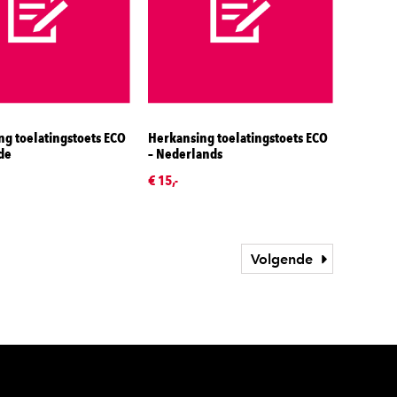
g toelatingstoets ECO
Herkansing toelatingstoets ECO
de
– Nederlands
€ 15,-
Volgende