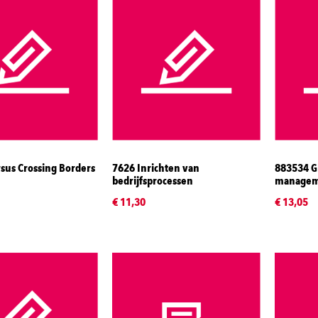
sus Crossing Borders
7626 Inrichten van
883534 Gl
bedrijfsprocessen
managem
€ 11,30
€ 13,05