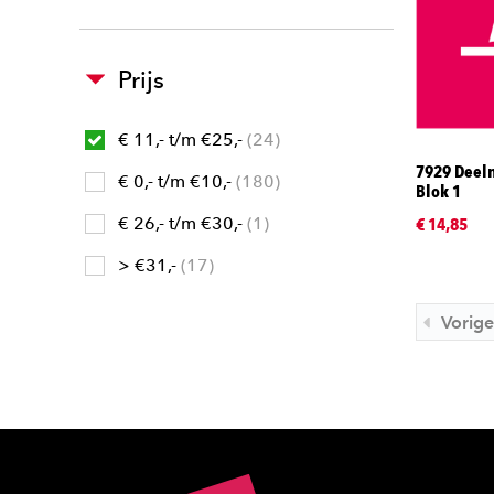
Prijs
€ 11,- t/m €25,-
24
7929 Deel
€ 0,- t/m €10,-
180
Blok 1
€ 26,- t/m €30,-
1
€ 14,85
> €31,-
17
Vorige