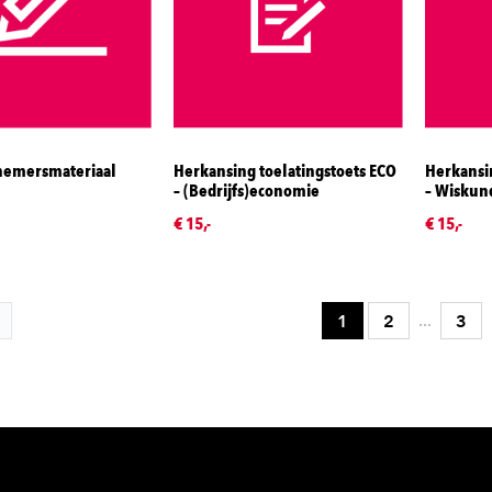
nemersmateriaal
Herkansing toelatingstoets ECO
Herkansin
– (Bedrijfs)economie
– Wiskun
€ 15,-
€ 15,-
...
1
2
3