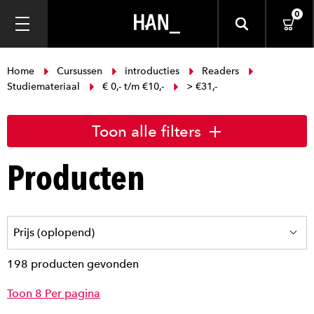
0
Home
Cursussen
introducties
Readers
Studiemateriaal
€ 0,- t/m €10,-
> €31,-
Toon alle filters
Producten
198 producten gevonden
Toon 8 Per pagina