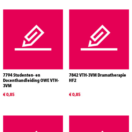
7794 Studenten- en
7842 VTH-3VM Dramatherapie
Docenthandleiding OWE VTH-
HF2
3VM
€ 0,85
€ 0,85