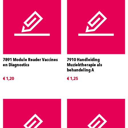
7891 Module Reader Vaccines
7910 Handleiding
en Diagnostics
Muziektherapie als
behandeling A
€ 1,20
€ 1,25