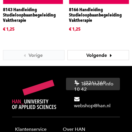
8143 Handleiding
8166 Handleiding
Studieloopbaanbegeleiding
Studieloopbaanbegeleiding
Vaktherapie
Vaktherapie
€ 1,25
€ 1,25
Vorige
Volgende
(026) 369
Toon meer info
10 42
webshop@han.nl
Klantenservice
Over HAN