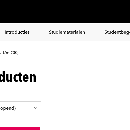
Introducties
Studiematerialen
Studentbege
- t/m €30,-
ducten