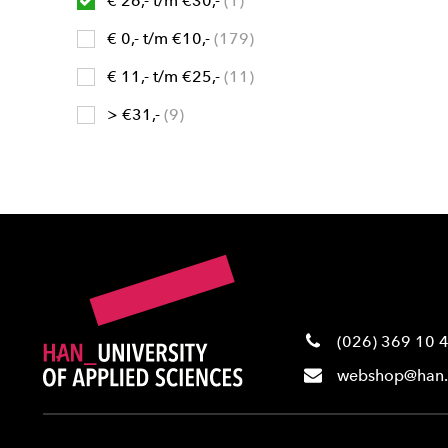
€ 26,- t/m €30,-
1
€ 0,- t/m €10,-
179
€ 11,- t/m €25,-
11
> €31,-
9
(026) 369 10 
webshop@han.