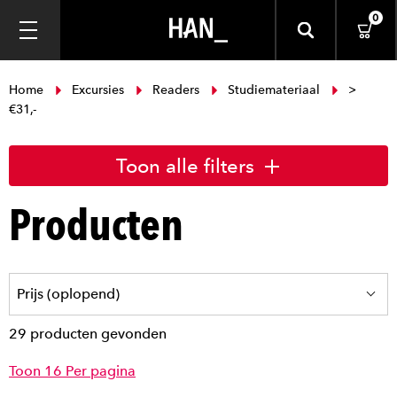
0
Home
Excursies
Readers
Studiemateriaal
>
€31,-
Toon alle filters
Producten
29 producten gevonden
Toon 16 Per pagina