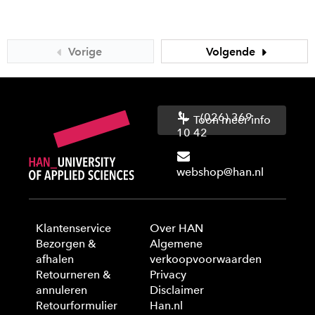
Vorige
Volgende
(026) 369
Toon meer info
10 42
webshop@han.nl
Klantenservice
Over HAN
Bezorgen &
Algemene
afhalen
verkoopvoorwaarden
Retourneren &
Privacy
annuleren
Disclaimer
Retourformulier
Han.nl