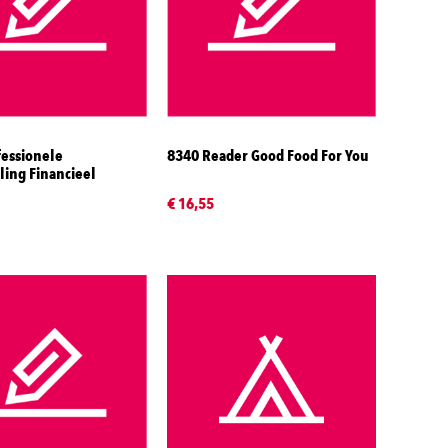
fessionele
8340 Reader Good Food For You
ing Financieel
€ 16,55