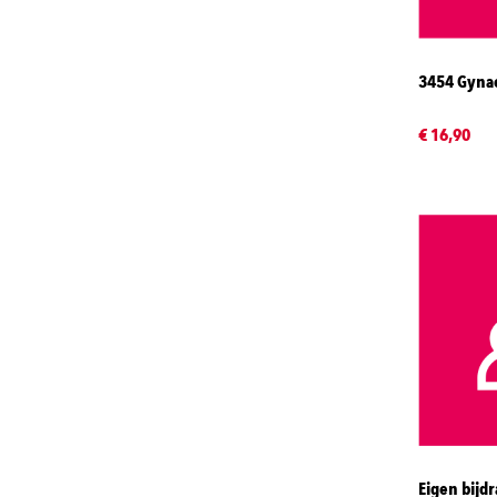
3454 Gynae
€ 16,90
Eigen bijd