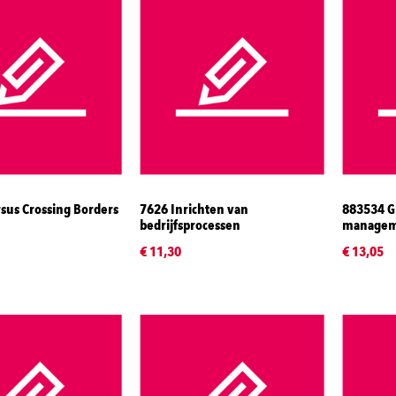
sus Crossing Borders
7626 Inrichten van
883534 Gl
bedrijfsprocessen
managem
€ 11,30
€ 13,05