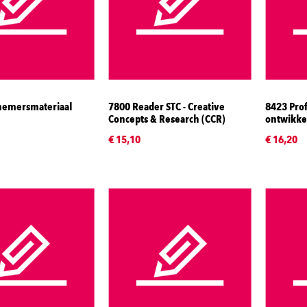
nemersmateriaal
7800 Reader STC - Creative
8423 Pro
Concepts & Research (CCR)
ontwikkel
€ 15,10
€ 16,20