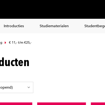
Introducties
Studiematerialen
Studentbege
ng
€ 11,- t/m €25,-
ducten