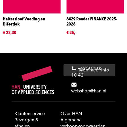
Haltersloof Voeding en
8429 Reader FINANCE 2025-
Diëtetiek
2026
€ 23,30
€ 25,-
(026) 369
Toon meer info
10 42
webshop@han.nl
Klantenservice
Over HAN
Bezorgen &
Algemene
afhalen
verkoopvoorwaarden