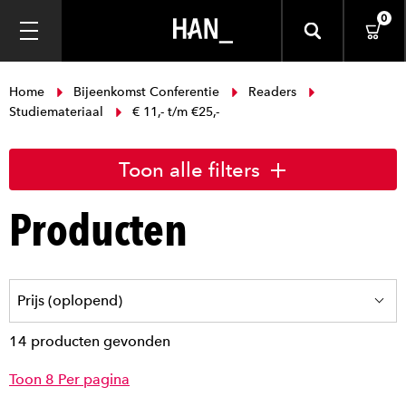
0
Home
Bijeenkomst Conferentie
Readers
Studiemateriaal
€ 11,- t/m €25,-
Toon alle filters
Producten
14 producten gevonden
Toon 8 Per pagina