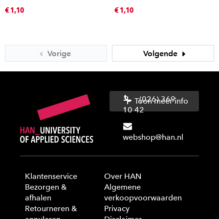
€ 1,10
€ 1,10
Vorige
Volgende
(026) 369
Toon meer info
10 42
webshop@han.nl
Klantenservice
Over HAN
Bezorgen &
Algemene
afhalen
verkoopvoorwaarden
Retourneren &
Privacy