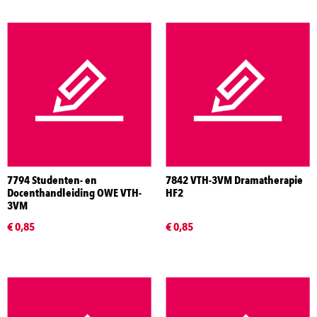
7794 Studenten- en
7842 VTH-3VM Dramatherapie
Docenthandleiding OWE VTH-
HF2
3VM
€ 0,85
€ 0,85