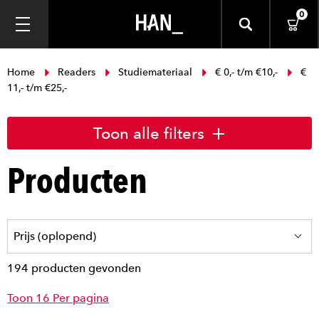
0
Home
Readers
Studiemateriaal
€ 0,- t/m €10,-
€
11,- t/m €25,-
Toon alle filters
Producten
194 producten gevonden
Toon 16 Per pagina