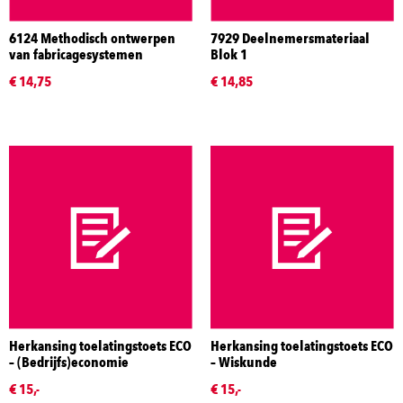
6124 Methodisch ontwerpen
7929 Deelnemersmateriaal
van fabricagesystemen
Blok 1
€ 14,75
€ 14,85
Herkansing toelatingstoets ECO
Herkansing toelatingstoets ECO
– (Bedrijfs)economie
– Wiskunde
€ 15,-
€ 15,-