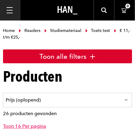
0
Home
Readers
Studiemateriaal
Toets test
€ 11,-
t/m €25,-
Toon alle filters
Producten
26 producten gevonden
Toon 16 Per pagina