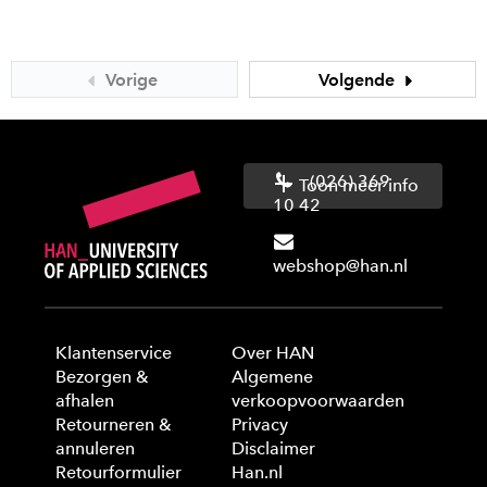
Vorige
Volgende
(026) 369
Toon meer info
10 42
webshop@han.nl
Klantenservice
Over HAN
Bezorgen &
Algemene
afhalen
verkoopvoorwaarden
Retourneren &
Privacy
annuleren
Disclaimer
Retourformulier
Han.nl