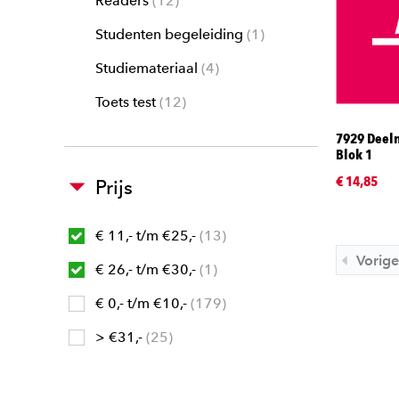
Readers
12
Studenten begeleiding
1
Studiemateriaal
4
Toets test
12
7929 Deel
Blok 1
€ 14,85
Prijs
€ 11,- t/m €25,-
13
Vorige
€ 26,- t/m €30,-
1
€ 0,- t/m €10,-
179
> €31,-
25