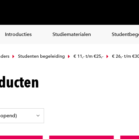
Introducties
Studiematerialen
Studentbege
ders
Studenten begeleiding
€ 11,- t/m €25,-
€ 26,- t/m €30
ducten