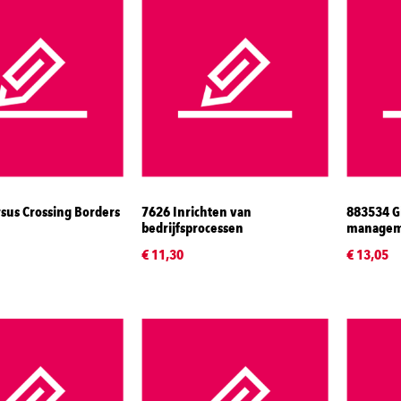
sus Crossing Borders
7626 Inrichten van
883534 Gl
bedrijfsprocessen
managem
€ 11,30
€ 13,05