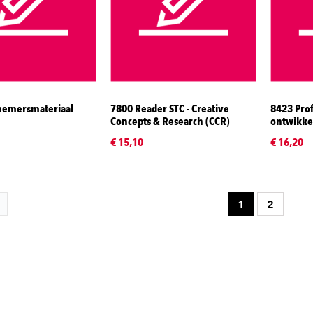
nemersmateriaal
7800 Reader STC - Creative
8423 Pro
Concepts & Research (CCR)
ontwikkel
€ 15,10
€ 16,20
1
2