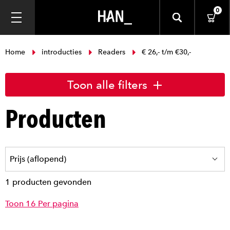
0
Home
introducties
Readers
€ 26,- t/m €30,-
Toon alle filters
Producten
1 producten gevonden
Toon 16 Per pagina