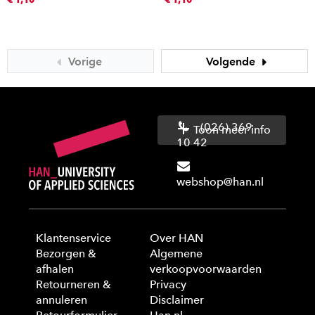
Vorige
Volgende
(026) 369
Toon meer info
10 42
webshop@han.nl
Klantenservice
Over HAN
Bezorgen &
Algemene
afhalen
verkoopvoorwaarden
Retourneren &
Privacy
annuleren
Disclaimer