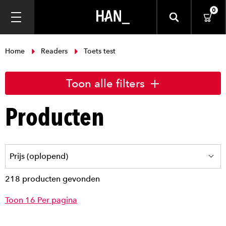
0
Home
Readers
Toets test
Toon alle filters
Producten
218 producten gevonden
Toon 16 Per pagina