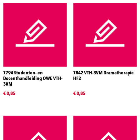
7794 Studenten- en
7842 VTH-3VM Dramatherapie
Docenthandleiding OWE VTH-
HF2
3VM
€ 0,85
€ 0,85