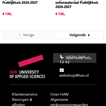
Praktijkhuis 2026-2027
oefenmateriaal Praktijkhuis
2026-2027
€ 130,-
€ 130,-
Vorige
Volgende
(026) 369
Toon meer info
10 42
webshop@han.nl
Klantenservice
Over HAN
Bezorgen &
Algemene
afhalen
verkoopvoorwaarden