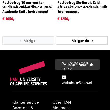
Restbedrag 10 uur werken
Restbedrag Studiereis Zuid-
Studiereis Zuid-Afrika okt. 2026
Afrika okt. 2026 Academie Built
Academie Built Environment
Environment
€ 1050,-
€ 1250,-
Vorige
Volgende
(026) 369
Toon meer info
10 42
webshop@han.nl
Klantenservice
Over HAN
Bezorgen &
Algemene