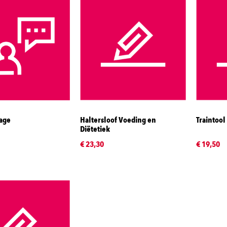
rage
Haltersloof Voeding en
Traintool
Diëtetiek
€ 23,30
€ 19,50