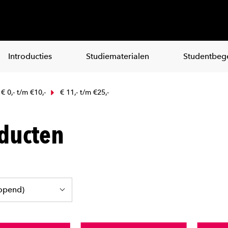
Introducties
Studiematerialen
Studentbege
€ 0,- t/m €10,-
€ 11,- t/m €25,-
ducten