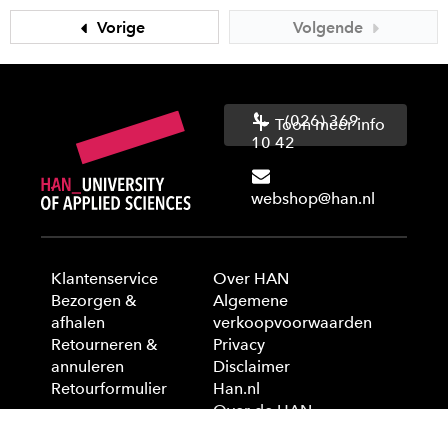
Vorige
Volgende
(026) 369
Toon meer info
10 42
webshop@han.nl
Klantenservice
Over HAN
Bezorgen &
Algemene
afhalen
verkoopvoorwaarden
Retourneren &
Privacy
annuleren
Disclaimer
Retourformulier
Han.nl
Over de HAN