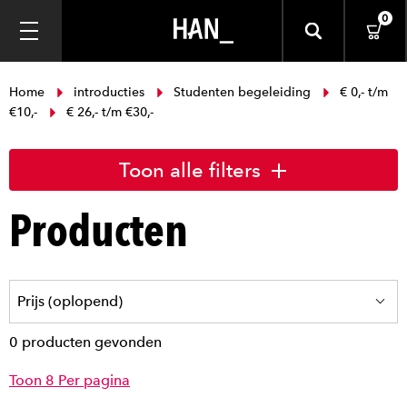
0
Home
introducties
Studenten begeleiding
€ 0,- t/m
€10,-
€ 26,- t/m €30,-
Toon alle filters
Producten
0 producten gevonden
Toon 8 Per pagina