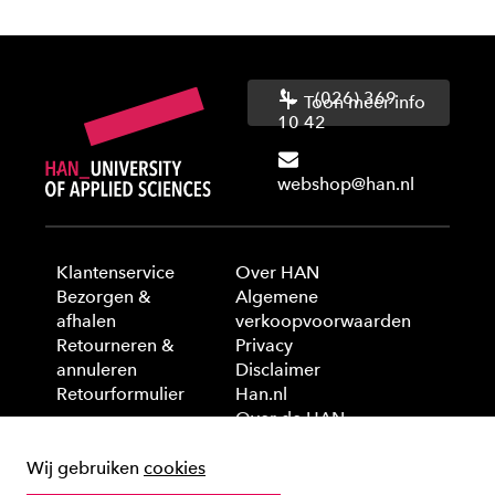
(026) 369
Toon meer info
10 42
webshop@han.nl
Klantenservice
Over HAN
Bezorgen &
Algemene
afhalen
verkoopvoorwaarden
Retourneren &
Privacy
annuleren
Disclaimer
Retourformulier
Han.nl
Over de HAN
Wij gebruiken
cookies