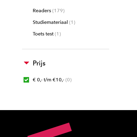
Readers
179
Studiemateriaal
1
Toets test
1
Prijs
€ 0,- t/m €10,-
0