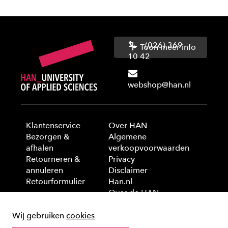
(026) 369
Toon meer info
10 42
webshop@han.nl
Klantenservice
Over HAN
Bezorgen &
Algemene
afhalen
verkoopvoorwaarden
Retourneren &
Privacy
annuleren
Disclaimer
Retourformulier
Han.nl
Over de HAN
Wij gebruiken
cookies