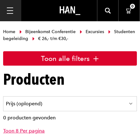
0
Home
Bijeenkomst Conferentie
Excursies
Studenten
begeleiding
€ 26,- t/m €30,-
Toon alle filters
Producten
0 producten gevonden
Toon 8 Per pagina