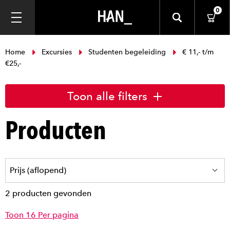
0
Home
Excursies
Studenten begeleiding
€ 11,- t/m
€25,-
Toon alle filters
Producten
2 producten gevonden
Toon 16 Per pagina