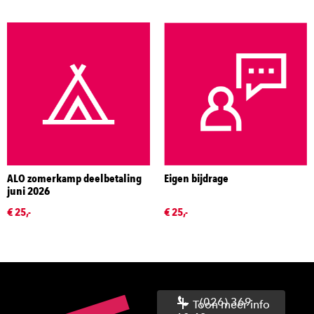
ALO zomerkamp deelbetaling
Eigen bijdrage
juni 2026
€ 25,-
€ 25,-
(026) 369
Toon meer info