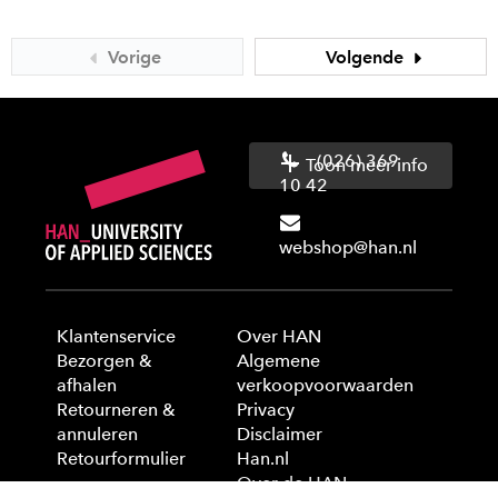
Vorige
Volgende
(026) 369
Toon meer info
10 42
webshop@han.nl
Klantenservice
Over HAN
Bezorgen &
Algemene
afhalen
verkoopvoorwaarden
Retourneren &
Privacy
annuleren
Disclaimer
Retourformulier
Han.nl
Over de HAN