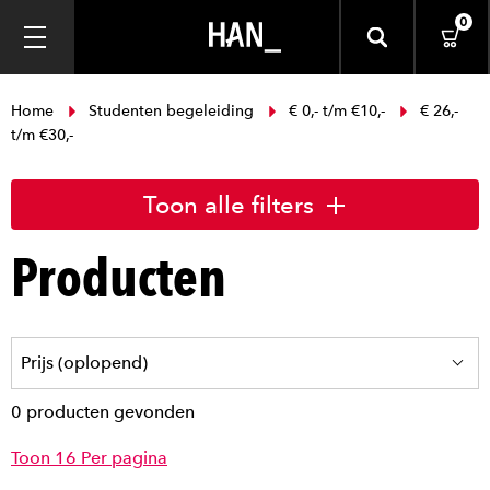
0
Home
Studenten begeleiding
€ 0,- t/m €10,-
€ 26,-
t/m €30,-
Toon alle filters
Producten
0 producten gevonden
Toon 16 Per pagina