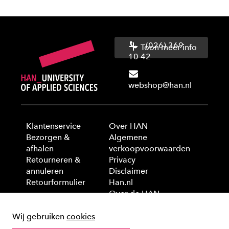
(026) 369
Toon meer info
10 42
webshop@han.nl
Klantenservice
Over HAN
Bezorgen &
Algemene
afhalen
verkoopvoorwaarden
Retourneren &
Privacy
annuleren
Disclaimer
Retourformulier
Han.nl
Over de HAN
Wij gebruiken
cookies