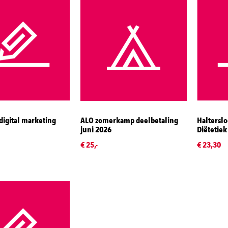
igital marketing
ALO zomerkamp deelbetaling
Halterslo
juni 2026
Diëtetiek
€ 25,-
€ 23,30