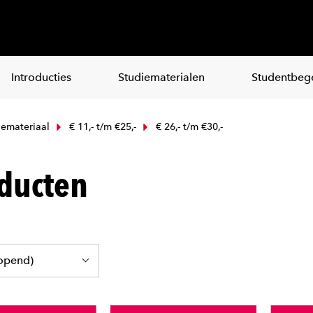
Introducties
Studiematerialen
Studentbege
emateriaal
€ 11,- t/m €25,-
€ 26,- t/m €30,-
ducten