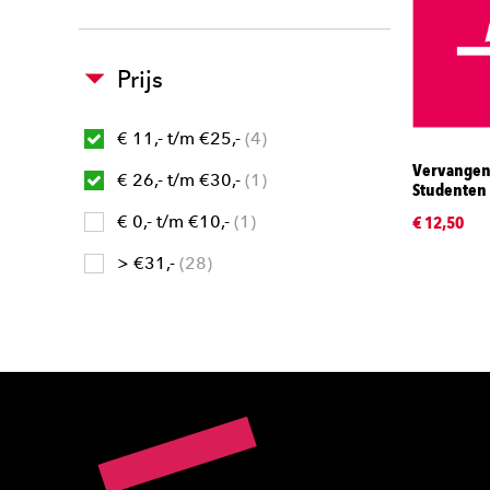
Prijs
€ 11,- t/m €25,-
4
Vervangen
€ 26,- t/m €30,-
1
Studenten
€ 0,- t/m €10,-
1
€ 12,50
> €31,-
28