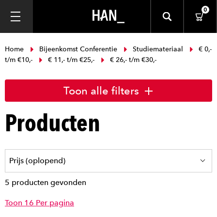
0
Home
Bijeenkomst Conferentie
Studiemateriaal
€ 0,-
t/m €10,-
€ 11,- t/m €25,-
€ 26,- t/m €30,-
Toon alle filters
Producten
5 producten gevonden
Toon 16 Per pagina