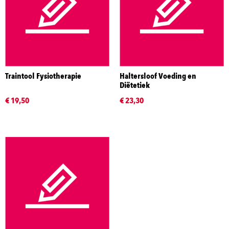
Traintool Fysiotherapie
Haltersloof Voeding en
Diëtetiek
€ 19,50
€ 23,30