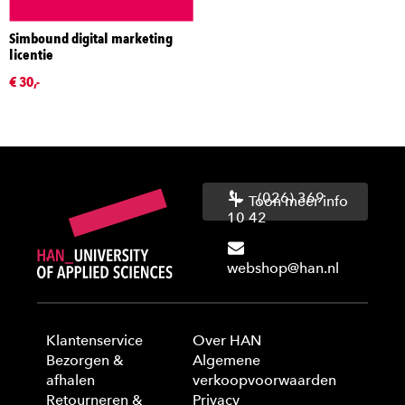
Simbound digital marketing
licentie
€ 30,-
(026) 369
Toon meer info
10 42
webshop@han.nl
Klantenservice
Over HAN
Bezorgen &
Algemene
afhalen
verkoopvoorwaarden
Retourneren &
Privacy