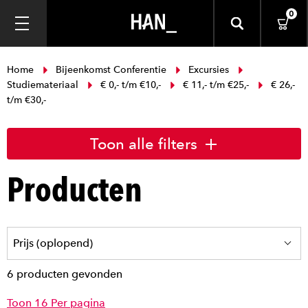
0
Home
Bijeenkomst Conferentie
Excursies
Studiemateriaal
€ 0,- t/m €10,-
€ 11,- t/m €25,-
€ 26,-
t/m €30,-
Toon alle filters
Producten
6 producten gevonden
Toon 16 Per pagina