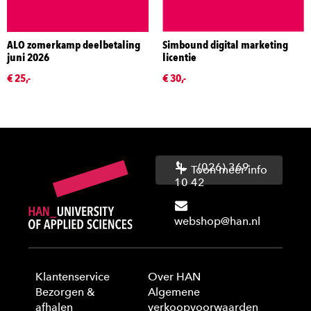
ALO zomerkamp deelbetaling
Simbound digital marketing
juni 2026
licentie
€ 25,-
€ 30,-
(026) 369
Toon meer info
10 42
webshop@han.nl
Klantenservice
Over HAN
Bezorgen &
Algemene
afhalen
verkoopvoorwaarden