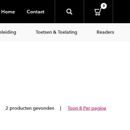
0
Home
Contact
leiding
Toetsen & Toelating
Readers
2 producten gevonden
Toon 8 Per pagina