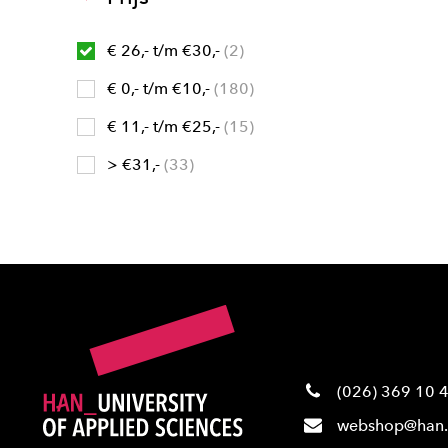
€ 26,- t/m €30,-
2
€ 0,- t/m €10,-
180
€ 11,- t/m €25,-
15
> €31,-
33
(026) 369 10 
webshop@han.