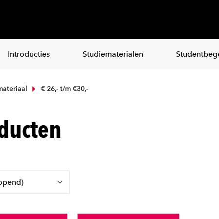
Introducties
Studiematerialen
Studentbege
ateriaal
€ 26,- t/m €30,-
ducten