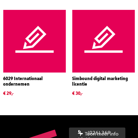
6029 Internationaal
Simbound digital marketing
ondernemen
licentie
€ 29,-
€ 30,-
(026) 369
Toon meer info