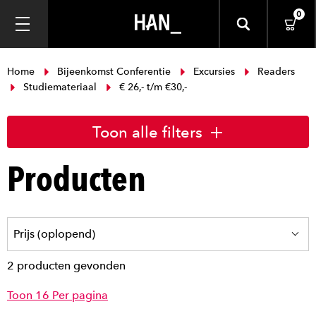
0
Home
Bijeenkomst Conferentie
Excursies
Readers
Studiemateriaal
€ 26,- t/m €30,-
Toon alle filters
Producten
2 producten gevonden
Toon 16 Per pagina