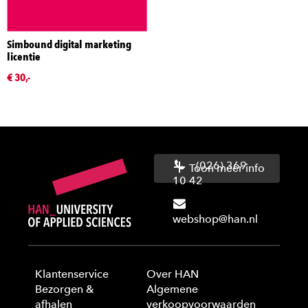
Simbound digital marketing
licentie
€ 30,-
(026) 369
Toon meer info
10 42
webshop@han.nl
Klantenservice
Over HAN
Bezorgen &
Algemene
afhalen
verkoopvoorwaarden