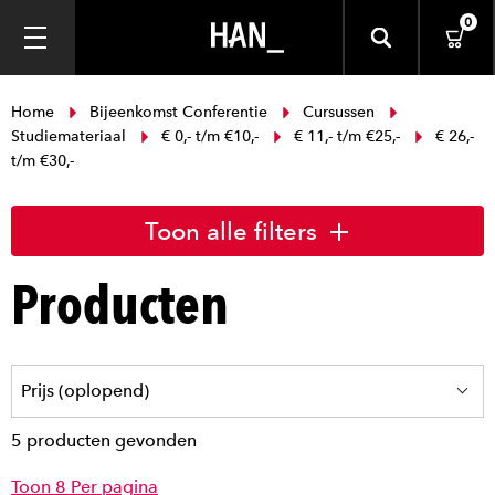
0
Home
Bijeenkomst Conferentie
Cursussen
Studiemateriaal
€ 0,- t/m €10,-
€ 11,- t/m €25,-
€ 26,-
t/m €30,-
Toon alle filters
Producten
5 producten gevonden
Toon 8 Per pagina