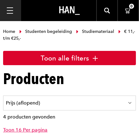
0
Home
Studenten begeleiding
Studiemateriaal
€ 11,-
t/m €25,-
Toon alle filters
Producten
4 producten gevonden
Toon 16 Per pagina