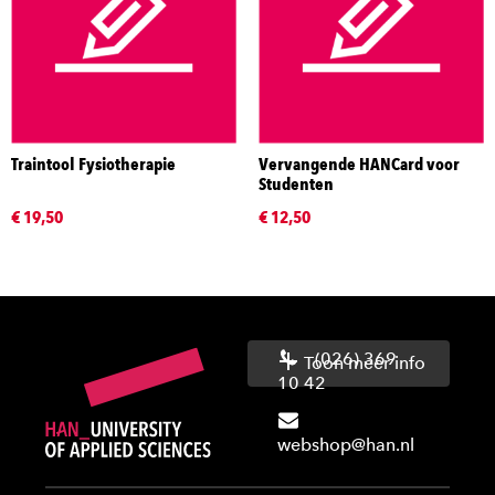
Traintool Fysiotherapie
Vervangende HANCard voor
Studenten
€ 19,50
€ 12,50
(026) 369
Toon meer info
10 42
webshop@han.nl