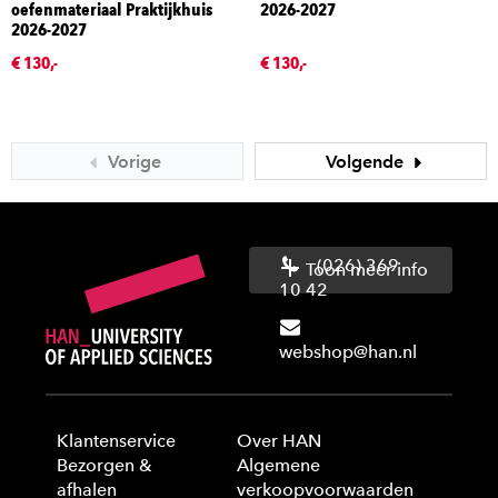
oefenmateriaal Praktijkhuis
2026-2027
2026-2027
€ 130,-
€ 130,-
Vorige
Volgende
(026) 369
Toon meer info
10 42
webshop@han.nl
Klantenservice
Over HAN
Bezorgen &
Algemene
afhalen
verkoopvoorwaarden