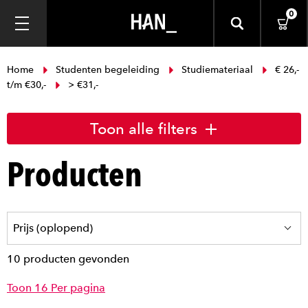
0
Home
Studenten begeleiding
Studiemateriaal
€ 26,-
t/m €30,-
> €31,-
Toon alle filters
Producten
10 producten gevonden
Toon 16 Per pagina