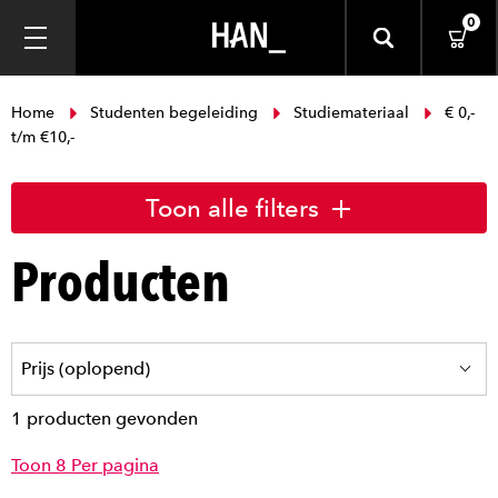
0
Home
Studenten begeleiding
Studiemateriaal
€ 0,-
t/m €10,-
Toon alle filters
Producten
1 producten gevonden
Toon 8 Per pagina