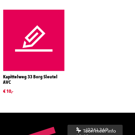
Kapittelweg 33 Borg Sleutel
AVC
€ 10,-
(026) 369
Toon meer info