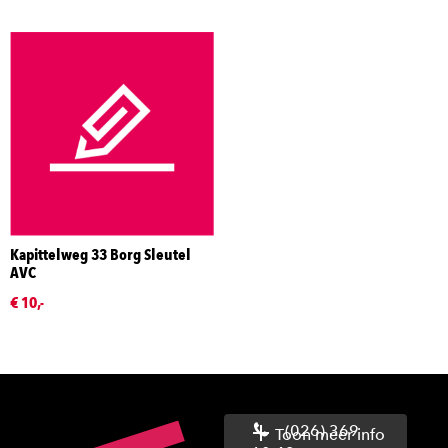
Kapittelweg 33 Borg Sleutel
AVC
€ 10,-
(026) 369
Toon meer info