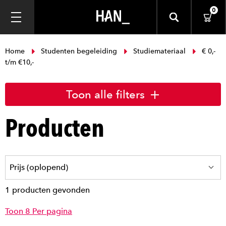
0
Home
Studenten begeleiding
Studiemateriaal
€ 0,-
t/m €10,-
Toon alle filters
Producten
1 producten gevonden
Toon 8 Per pagina