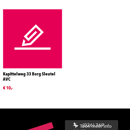
Kapittelweg 33 Borg Sleutel
AVC
€ 10,-
(026) 369
Toon meer info