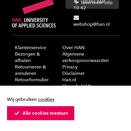
(026) 369
Toon meer info
10 42
webshop@han.nl
Klantenservice
Over HAN
Bezorgen &
Algemene
afhalen
verkoopvoorwaarden
Retourneren &
Privacy
annuleren
Disclaimer
Retourformulier
Han.nl
Over de HAN
Wij gebruiken
cookies
© 2025 HAN University of Applied Sciences
Alle cookies toestaan