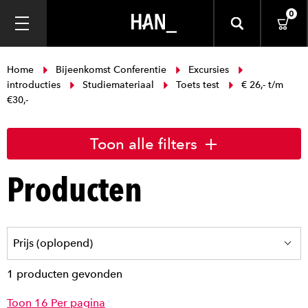
0
Home
Bijeenkomst Conferentie
Excursies
introducties
Studiemateriaal
Toets test
€ 26,- t/m
€30,-
Toon alle filters
Producten
1 producten gevonden
Toon 16 Per pagina