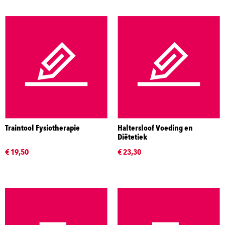
Traintool Fysiotherapie
Haltersloof Voeding en
Diëtetiek
€ 19,50
€ 23,30