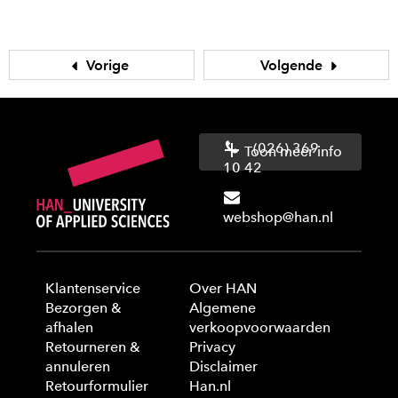
Vorige
Volgende
(026) 369
Toon meer info
10 42
webshop@han.nl
Klantenservice
Over HAN
Bezorgen &
Algemene
afhalen
verkoopvoorwaarden
Retourneren &
Privacy
annuleren
Disclaimer
Retourformulier
Han.nl