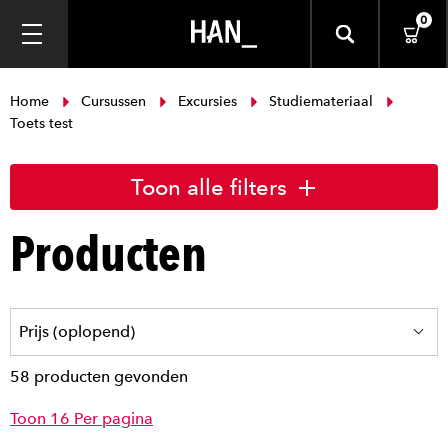
0
Home
Cursussen
Excursies
Studiemateriaal
Toets test
Toon alle filters
Producten
58 producten gevonden
Toon 16 Per pagina