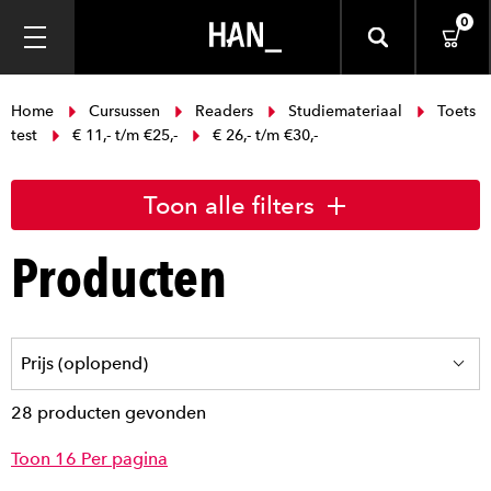
0
Home
Cursussen
Readers
Studiemateriaal
Toets
test
€ 11,- t/m €25,-
€ 26,- t/m €30,-
Toon alle filters
Producten
28 producten gevonden
Toon 16 Per pagina