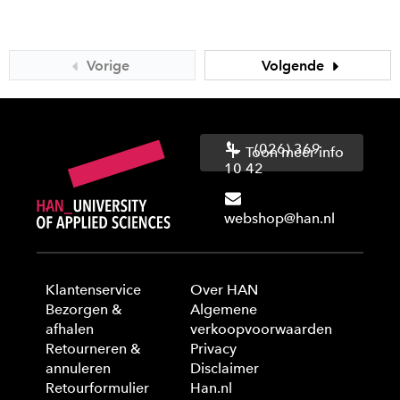
Vorige
Volgende
(026) 369
Toon meer info
10 42
webshop@han.nl
Klantenservice
Over HAN
Bezorgen &
Algemene
afhalen
verkoopvoorwaarden
Retourneren &
Privacy
annuleren
Disclaimer
Retourformulier
Han.nl