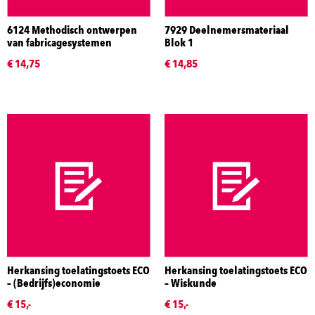
6124 Methodisch ontwerpen
7929 Deelnemersmateriaal
van fabricagesystemen
Blok 1
€ 14,75
€ 14,85
Herkansing toelatingstoets ECO
Herkansing toelatingstoets ECO
– (Bedrijfs)economie
– Wiskunde
€ 15,-
€ 15,-