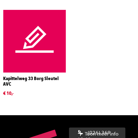
Kapittelweg 33 Borg Sleutel
AVC
€ 10,-
(026) 369
Toon meer info