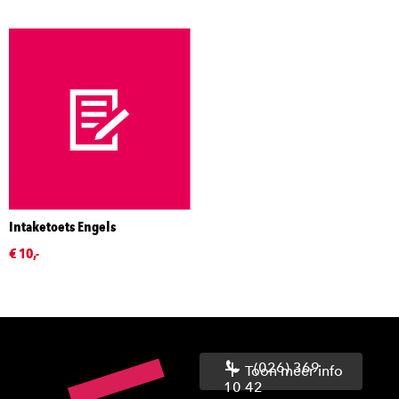
Intaketoets Engels
€ 10,-
(026) 369
Toon meer info
10 42