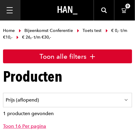
0
Home
Bijeenkomst Conferentie
Toets test
€ 0,- t/m
€10,-
€ 26,- t/m €30,-
Toon alle filters
Producten
1 producten gevonden
Toon 16 Per pagina