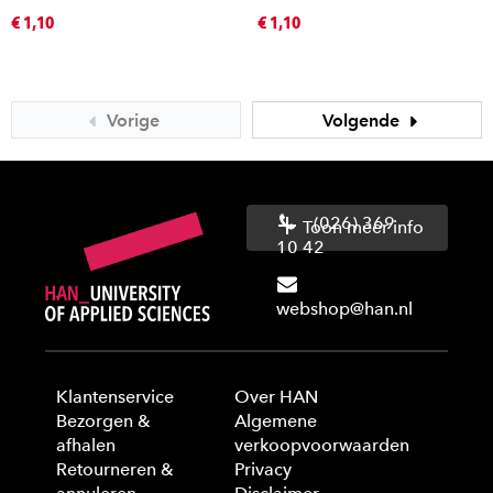
€ 1,10
€ 1,10
Vorige
Volgende
(026) 369
Toon meer info
10 42
webshop@han.nl
Klantenservice
Over HAN
Bezorgen &
Algemene
afhalen
verkoopvoorwaarden
Retourneren &
Privacy