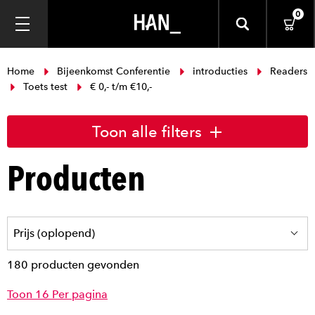
0
Home
Bijeenkomst Conferentie
introducties
Readers
Toets test
€ 0,- t/m €10,-
Toon alle filters
Producten
180 producten gevonden
Toon 16 Per pagina