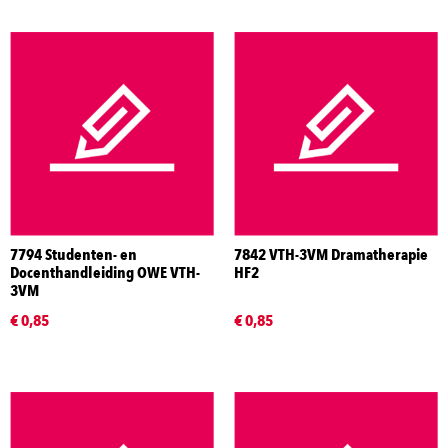
7794 Studenten- en
7842 VTH-3VM Dramatherapie
Docenthandleiding OWE VTH-
HF2
3VM
€ 0,85
€ 0,85