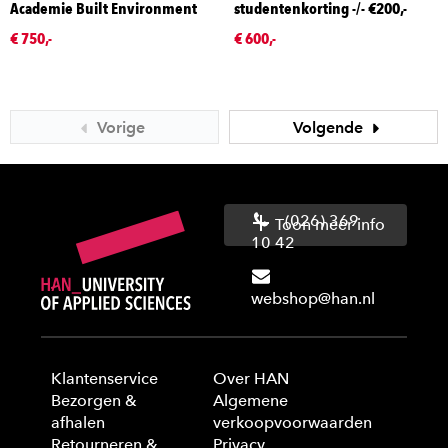
Academie Built Environment
studentenkorting -/- €200,-
€ 750,-
€ 600,-
Vorige
Volgende
(026) 369
Toon meer info
10 42
webshop@han.nl
Klantenservice
Over HAN
Bezorgen &
Algemene
afhalen
verkoopvoorwaarden
Retourneren &
Privacy