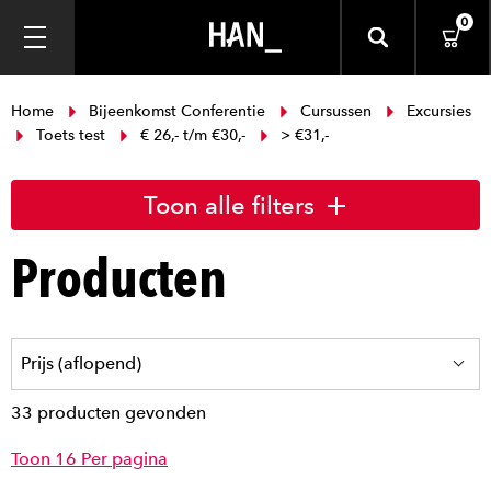
0
Home
Bijeenkomst Conferentie
Cursussen
Excursies
Toets test
€ 26,- t/m €30,-
> €31,-
Toon alle filters
Producten
33 producten gevonden
Toon 16 Per pagina