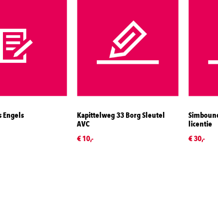
s Engels
Kapittelweg 33 Borg Sleutel
Simbound
AVC
licentie
€ 10,-
€ 30,-