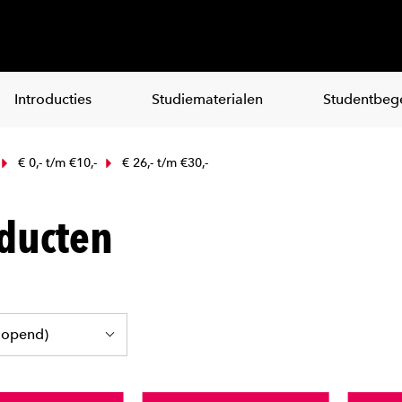
Introducties
Studiematerialen
Studentbege
€ 0,- t/m €10,-
€ 26,- t/m €30,-
ducten