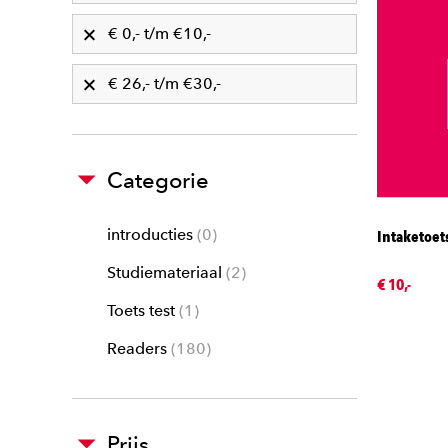
€ 0,- t/m €10,-
€ 26,- t/m €30,-
Categorie
introducties
0
Intaketoet
Studiemateriaal
2
€ 10,-
Toets test
1
Readers
180
Prijs