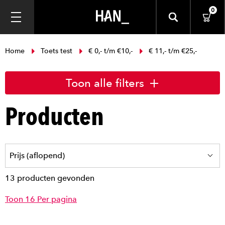
0
Home
Toets test
€ 0,- t/m €10,-
€ 11,- t/m €25,-
Toon alle filters
Producten
13 producten gevonden
Toon 16 Per pagina