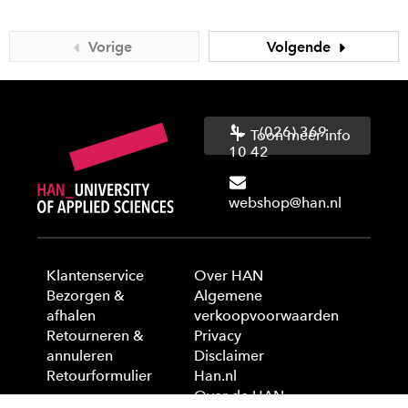
Vorige
Volgende
(026) 369
Toon meer info
10 42
webshop@han.nl
Klantenservice
Over HAN
Bezorgen &
Algemene
afhalen
verkoopvoorwaarden
Retourneren &
Privacy
annuleren
Disclaimer
Retourformulier
Han.nl
Over de HAN