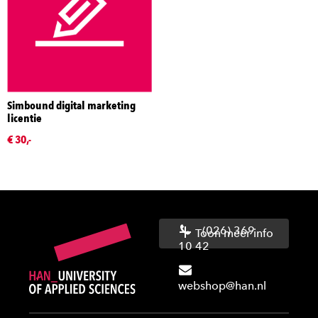
Simbound digital marketing
licentie
€ 30,-
(026) 369
Toon meer info
10 42
webshop@han.nl