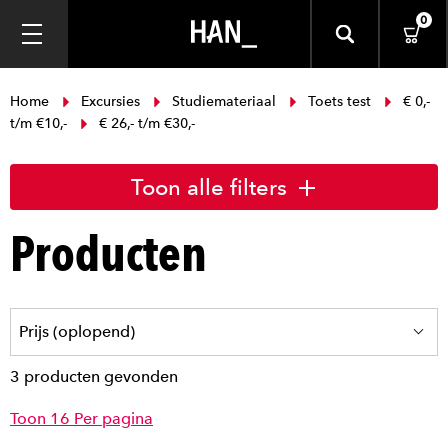
0
Home
Excursies
Studiemateriaal
Toets test
€ 0,-
t/m €10,-
€ 26,- t/m €30,-
Toon alle filters
Producten
3 producten gevonden
Toon 16 Per pagina