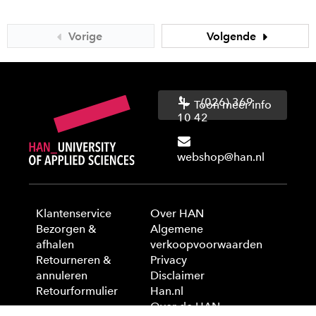
Vorige
Volgende
(026) 369
Toon meer info
10 42
webshop@han.nl
Klantenservice
Over HAN
Bezorgen &
Algemene
afhalen
verkoopvoorwaarden
Retourneren &
Privacy
annuleren
Disclaimer
Retourformulier
Han.nl
Over de HAN