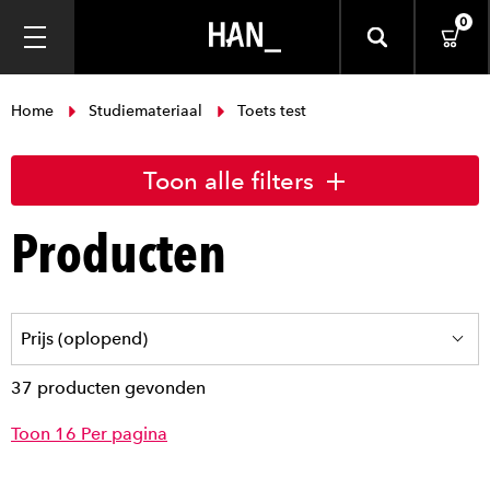
0
Home
Studiemateriaal
Toets test
Toon alle filters
Producten
37 producten gevonden
Toon 16 Per pagina