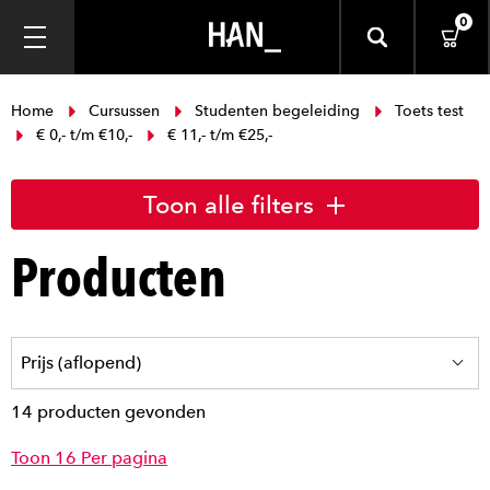
0
Home
Cursussen
Studenten begeleiding
Toets test
€ 0,- t/m €10,-
€ 11,- t/m €25,-
Toon alle filters
Producten
14 producten gevonden
Toon 16 Per pagina