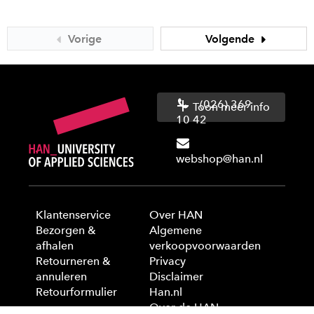
Vorige
Volgende
(026) 369
Toon meer info
10 42
webshop@han.nl
Klantenservice
Over HAN
Bezorgen &
Algemene
afhalen
verkoopvoorwaarden
Retourneren &
Privacy
annuleren
Disclaimer
Retourformulier
Han.nl
Over de HAN