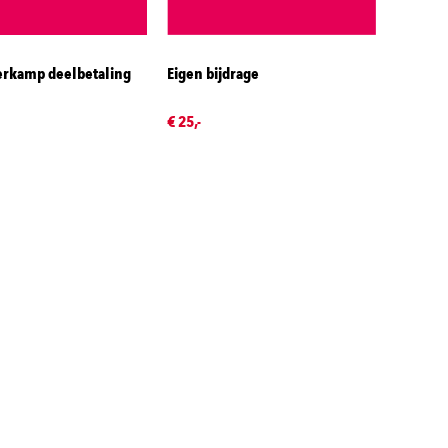
rkamp deelbetaling
Eigen bijdrage
€ 25,-