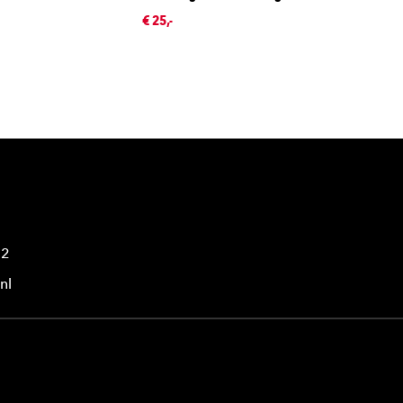
€ 25,-
42
nl