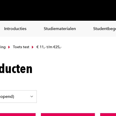
Introducties
Studiematerialen
Studentbege
ing
Toets test
€ 11,- t/m €25,-
ducten