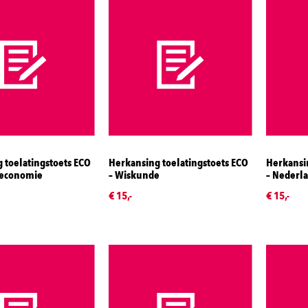
 toelatingstoets ECO
Herkansing toelatingstoets ECO
Herkansin
s)economie
– Wiskunde
– Nederl
€ 15,-
€ 15,-