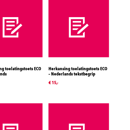
g toelatingstoets ECO
Herkansing toelatingstoets ECO
ands
– Nederlands tekstbegrip
€ 15,-