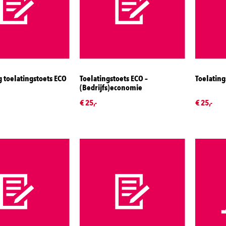
 toelatingstoets ECO
Toelatingstoets ECO –
Toelating
(Bedrijfs)economie
€ 25,-
€ 25,-