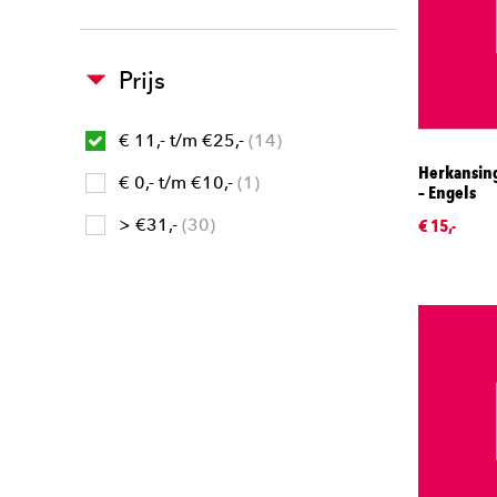
Prijs
€ 11,- t/m €25,-
14
Herkansing
€ 0,- t/m €10,-
1
– Engels
> €31,-
30
€ 15,-