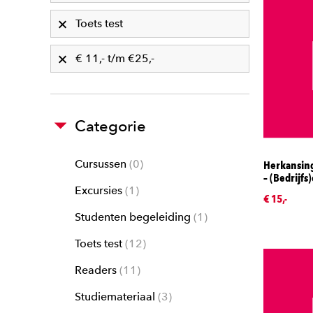
Toets test
€ 11,- t/m €25,-
Categorie
Cursussen
0
Herkansing
– (Bedrijf
Excursies
1
€ 15,-
Studenten begeleiding
1
Toets test
12
Readers
11
Studiemateriaal
3