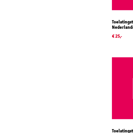
Toelatingst
Nederlands
€ 25,-
Toelatings