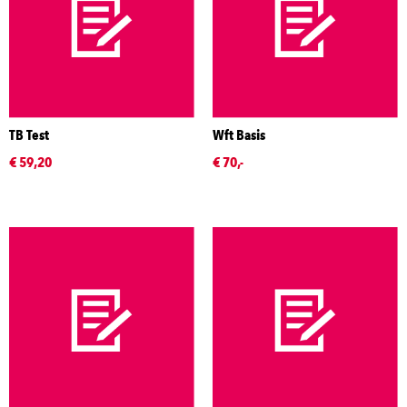
TB Test
Wft Basis
€ 59,20
€ 70,-