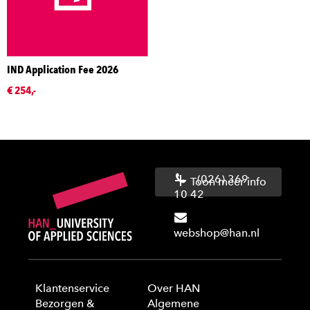
IND Application Fee 2026
€ 254,-
(026) 369
Toon meer info
10 42
webshop@han.nl
Klantenservice
Over HAN
Bezorgen &
Algemene