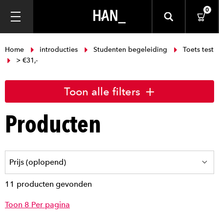
0
Home
introducties
Studenten begeleiding
Toets test
> €31,-
Toon alle filters
Producten
11 producten gevonden
Toon 8 Per pagina