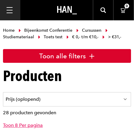
0
Home
Bijeenkomst Conferentie
Cursussen
Studiemateriaal
Toets test
€ 0,- t/m €10,-
> €31,-
Toon alle filters
Producten
28 producten gevonden
Toon 8 Per pagina