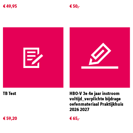
€ 49,95
€ 50,-
TB Test
HBO-V 3e 4e jaar instroom
voltijd_verplichte bijdrage
oefenmateriaal Praktijkhuis
2026 2027
€ 59,20
€ 65,-