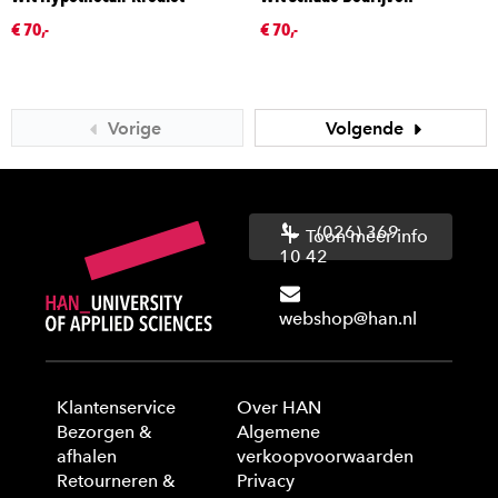
€ 70,-
€ 70,-
Vorige
Volgende
(026) 369
Toon meer info
10 42
webshop@han.nl
Klantenservice
Over HAN
Bezorgen &
Algemene
afhalen
verkoopvoorwaarden
Retourneren &
Privacy