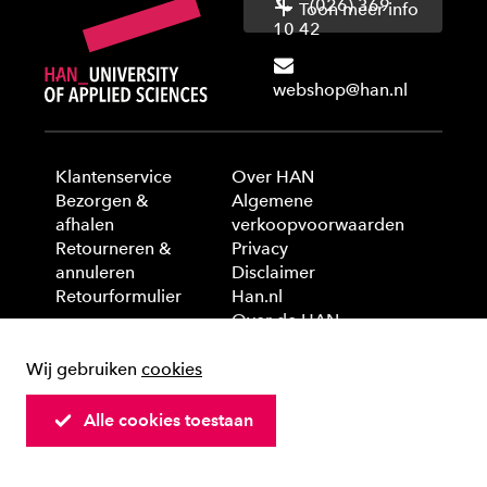
(026) 369
Toon meer info
10 42
webshop@han.nl
Klantenservice
Over HAN
Bezorgen &
Algemene
afhalen
verkoopvoorwaarden
Retourneren &
Privacy
annuleren
Disclaimer
Retourformulier
Han.nl
Over de HAN
Wij gebruiken
cookies
© 2025 HAN University of Applied Sciences
Alle cookies toestaan