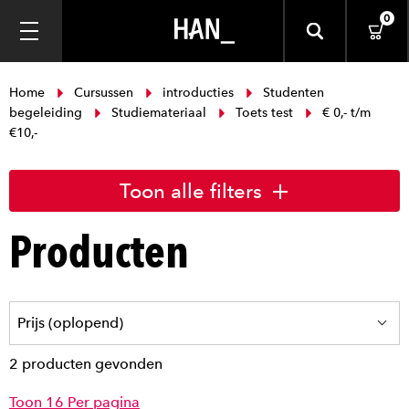
0
Home
Cursussen
introducties
Studenten
begeleiding
Studiemateriaal
Toets test
€ 0,- t/m
€10,-
Toon alle filters
Producten
2 producten gevonden
Toon 16 Per pagina