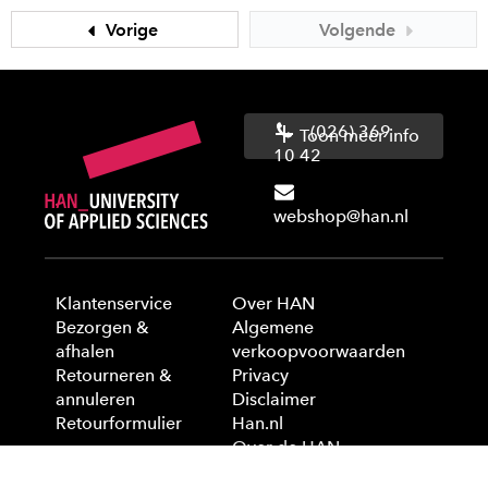
Vorige
Volgende
(026) 369
Toon meer info
10 42
webshop@han.nl
Klantenservice
Over HAN
Bezorgen &
Algemene
afhalen
verkoopvoorwaarden
Retourneren &
Privacy
annuleren
Disclaimer
Retourformulier
Han.nl
Over de HAN