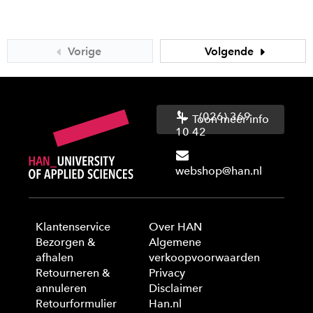
Vorige
Volgende
(026) 369
Toon meer info
10 42
webshop@han.nl
Klantenservice
Over HAN
Bezorgen &
Algemene
afhalen
verkoopvoorwaarden
Retourneren &
Privacy
annuleren
Disclaimer
Retourformulier
Han.nl