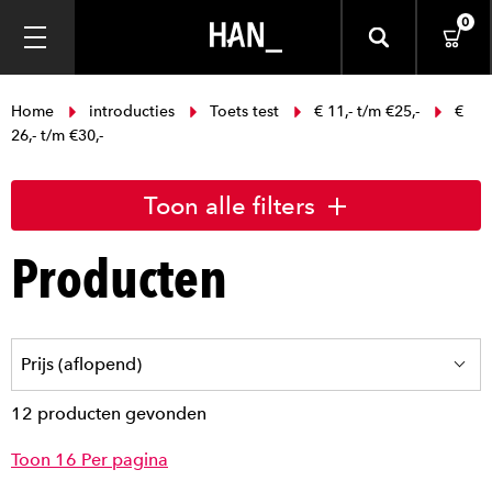
0
Home
introducties
Toets test
€ 11,- t/m €25,-
€
26,- t/m €30,-
Toon alle filters
Producten
12 producten gevonden
Toon 16 Per pagina